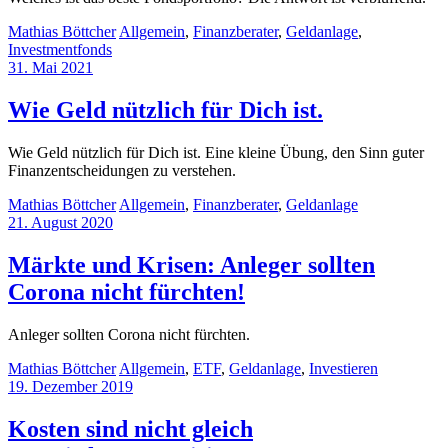
Mathias Böttcher
Allgemein
,
Finanzberater
,
Geldanlage
,
Investmentfonds
31. Mai 2021
Wie Geld nützlich für Dich ist.
Wie Geld nützlich für Dich ist. Eine kleine Übung, den Sinn guter
Finanzentscheidungen zu verstehen.
Mathias Böttcher
Allgemein
,
Finanzberater
,
Geldanlage
21. August 2020
Märkte und Krisen: Anleger sollten
Corona nicht fürchten!
Anleger sollten Corona nicht fürchten.
Mathias Böttcher
Allgemein
,
ETF
,
Geldanlage
,
Investieren
19. Dezember 2019
Kosten sind nicht gleich