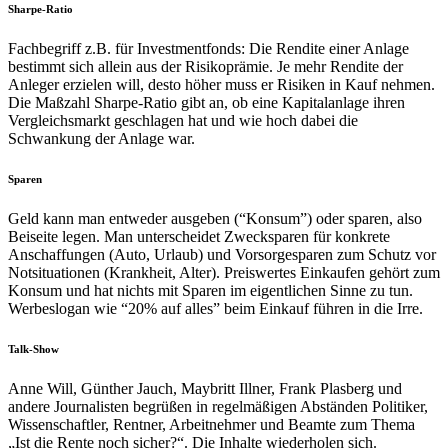
Sharpe-Ratio
Fachbegriff z.B. für Investmentfonds: Die Rendite einer Anlage
bestimmt sich allein aus der Risikoprämie. Je mehr Rendite der
Anleger erzielen will, desto höher muss er Risiken in Kauf nehmen.
Die Maßzahl Sharpe-Ratio gibt an, ob eine Kapitalanlage ihren
Vergleichsmarkt geschlagen hat und wie hoch dabei die
Schwankung der Anlage war.
Sparen
Geld kann man entweder ausgeben (“Konsum”) oder sparen, also
Beiseite legen. Man unterscheidet Zwecksparen für konkrete
Anschaffungen (Auto, Urlaub) und Vorsorgesparen zum Schutz vor
Notsituationen (Krankheit, Alter). Preiswertes Einkaufen gehört zum
Konsum und hat nichts mit Sparen im eigentlichen Sinne zu tun.
Werbeslogan wie “20% auf alles” beim Einkauf führen in die Irre.
Talk-Show
Anne Will, Günther Jauch, Maybritt Illner, Frank Plasberg und
andere Journalisten begrüßen in regelmäßigen Abständen Politiker,
Wissenschaftler, Rentner, Arbeitnehmer und Beamte zum Thema
„Ist die Rente noch sicher?“. Die Inhalte wiederholen sich.