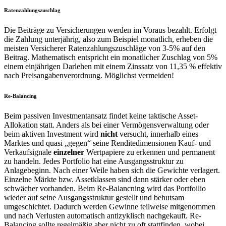
Ratenzahlungszuschlag
Die Beiträge zu Versicherungen werden im Voraus bezahlt. Erfolgt
die Zahlung unterjährig, also zum Beispiel monatlich, erheben die
meisten Versicherer Ratenzahlungszuschläge von 3-5% auf den
Beitrag. Mathematisch entspricht ein monatlicher Zuschlag von 5%
einem einjährigen Darlehen mit einem Zinssatz von 11,35 % effektiv
nach Preisangabenverordnung. Möglichst vermeiden!
Re-Balancing
Beim passiven Investmentansatz findet keine taktische Asset-
Allokation statt. Anders als bei einer Vermögensverwaltung oder
beim aktiven Investment wird
nicht
versucht, innerhalb eines
Marktes und quasi „gegen“ seine Renditedimensionen Kauf- und
Verkaufsignale
einzelner
Wertpapiere zu erkennen und permanent
zu handeln. Jedes Portfolio hat eine Ausgangsstruktur zu
Anlagebeginn. Nach einer Weile haben sich die Gewichte verlagert.
Einzelne Märkte bzw. Assetklassen sind dann stärker oder eben
schwächer vorhanden. Beim Re-Balancning wird das Portfoilio
wieder auf seine Ausgangsstruktur gestellt und behutsam
umgeschichtet. Dadurch werden Gewinne teilweise mitgenommen
und nach Verlusten automatisch antizyklisch nachgekauft. Re-
Balancing sollte regelmäßig aber nicht zu oft stattfinden, wobei