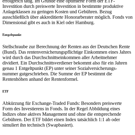
erfolgreich tätig. Im Grunde eine optimierte Form der ETF-
Investition durch preiswerte Investition in bestimmte produktive
Anlageklassen zu geringen Kosten und Gebühren. Bezug
ausschließlich über akkreditierte Honorarberater möglich. Fonds von
Dimensional gibt es auch in Kiel oder Hamburg.
Entgeltpunkt
Stellschraube zur Berechnung der Renten aus der Deutschen Rente
(Bund). Das rentenversicherungspflichtige Einkommen eines Jahres
wird durch das Durchschnittseinkommen aller Arbeitnehmer
dividiert. Ein Durchschnittsverdiener bekommt also für ein Jahren
genau 1 Entgeltpunkt (EP) unter seiner Sozialversicherungs-
nummer gutgeschrieben. Die Summe der EP bestimmt die
Rentenhöhen anhand der Rentenformel.
ETF
Abkürzung für Exchange-Traded Funds: Besonders preiswerte
Form des Investierens in Fonds. In der Regel Abbildung eines
Indizes ohne aktives Management und ohne die entsprechende
Gebühren. Der ETF bildet einen Index tatsächlich 1:1 ab oder
simuliert ihn technisch (Swapbasiert).