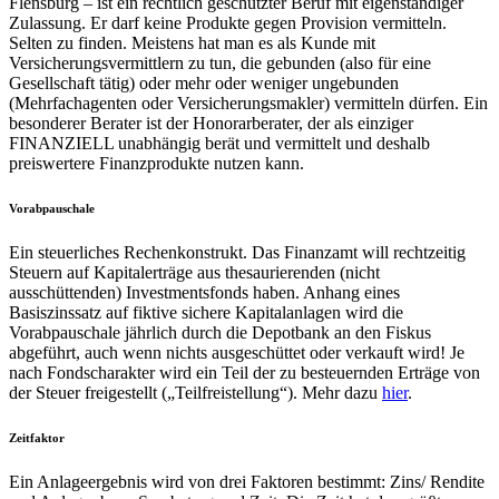
Flensburg – ist ein rechtlich geschützter Beruf mit eigenständiger
Zulassung. Er darf keine Produkte gegen Provision vermitteln.
Selten zu finden. Meistens hat man es als Kunde mit
Versicherungsvermittlern zu tun, die gebunden (also für eine
Gesellschaft tätig) oder mehr oder weniger ungebunden
(Mehrfachagenten oder Versicherungsmakler) vermitteln dürfen. Ein
besonderer Berater ist der Honorarberater, der als einziger
FINANZIELL unabhängig berät und vermittelt und deshalb
preiswertere Finanzprodukte nutzen kann.
Vorabpauschale
Ein steuerliches Rechenkonstrukt. Das Finanzamt will rechtzeitig
Steuern auf Kapitalerträge aus thesaurierenden (nicht
ausschüttenden) Investmentsfonds haben. Anhang eines
Basiszinssatz auf fiktive sichere Kapitalanlagen wird die
Vorabpauschale jährlich durch die Depotbank an den Fiskus
abgeführt, auch wenn nichts ausgeschüttet oder verkauft wird! Je
nach Fondscharakter wird ein Teil der zu besteuernden Erträge von
der Steuer freigestellt („Teilfreistellung“). Mehr dazu
hier
.
Zeitfaktor
Ein Anlageergebnis wird von drei Faktoren bestimmt: Zins/ Rendite