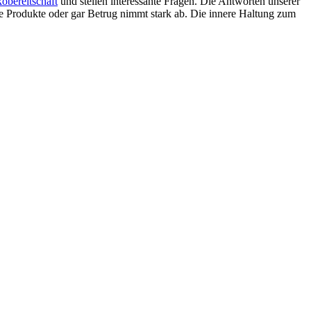
kobereitschaft
und stellen interessante Fragen. Die Antworten unserer
te Produkte oder gar Betrug nimmt stark ab. Die innere Haltung zum