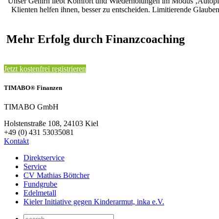
Unser Gehirn liebt Komfort und Wiederholungen im Modus ‚Autopilo
Klienten helfen ihnen, besser zu entscheiden. Limitierende Glaube
Mehr Erfolg durch Finanzcoaching
Jetzt kostenfrei registrieren
TIMABO® Finanzen
TIMABO GmbH
Holstenstraße 108, 24103 Kiel
+49 (0) 431 53035081
Kontakt
Direktservice
Service
CV Mathias Böttcher
Fundgrube
Edelmetall
Kieler Initiative gegen Kinderarmut, inka e.V.