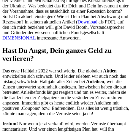
der Medien- und Wirtschaftskrieg infolge des Russlandfeldzugs in
der Ukraine. Was bedeutet das für Dich und Dein Investment unter
der Vorannahme, dass es tatsächlich zu einer Rezession kommt?
Sollst Du aktuell einsteigen? Wie ist Dein Plan bei Abschwung und
Rezession? In seinem aktuellen Artikel (
Download
als PDF), auf
den ich mich beziehen will, gibt David Booth, Vorstandssprecher
und Gründer der wissenschaftlichen Fondsgesellschaft
DIMENSIONAL
interessante Antworten.
Hast Du Angst, Dein ganzes Geld zu
verlieren?
Das erste Halbjahr 2022 war schwierig. Die globalen
Aktien
entwickelten sich schwach. Und leider erlebten wir auch noch das
bislang schwächste Halbjahr aller Zeiten bei
Anleihen
, weil die
Zinsen unerwartet sprunghaft anstiegen. Inzwischen haben die gut
betreuten Anleihefonds längst reagiert und tun es weiter, indem sie
die Laufzeiten der Zielpapiere an die veränderten Zinsstrukturen
anpassen. Immerhin gibt es heute endlich wieder Anleihen mit
positiven ‚Coupons‘ bzw. Endrenditen. Das alles ist wenig tröstlich,
könnte man sagen, denn die Verluste seien ja da!
Irrtum!
Nur wenn jetzt verkauft wird, werden Verluste überhaupt
monetarisiert. Und wer einen langfristigen Plan hat, will ihn