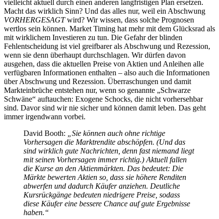
vielleicht aktuell durch einen anderen langfristigen Plan ersetzen.
Macht das wirklich Sinn? Und das alles nur, weil ein Abschwung
VORHERGESAGT
wird? Wir wissen, dass solche Prognosen
wertlos sein können. Market Timing hat mehr mit dem Glücksrad als
mit wirklichem Investieren zu tun. Die Gefahr der blinden
Fehlentscheidung ist viel greifbarer als Abschwung und Rezession,
wenn sie denn überhaupt durchschlagen. Wir dürfen davon
ausgehen, dass die aktuellen Preise von Aktien und Anleihen alle
verfügbaren Informationen enthalten – also auch die Informationen
über Abschwung und Rezession. Überraschungen und damit
Markteinbrüche entstehen nur, wenn so genannte „Schwarze
Schwäne“ auftauchen: Exogene Schocks, die nicht vorhersehbar
sind. Davor sind wir nie sicher und können damit leben. Das geht
immer irgendwann vorbei.
David Booth:
„Sie können auch ohne richtige
Vorhersagen die Marktrendite abschöpfen. (Und das
sind wirklich gute Nachrichten, denn fast niemand liegt
mit seinen Vorhersagen immer richtig.) Aktuell fallen
die Kurse an den Aktienmärkten. Das bedeutet: Die
Märkte bewerten Aktien so, dass sie höhere Renditen
abwerfen und dadurch Käufer anziehen. Deutliche
Kursrückgänge bedeuten niedrigere Preise, sodass
diese Käufer eine bessere Chance auf gute Ergebnisse
haben.“