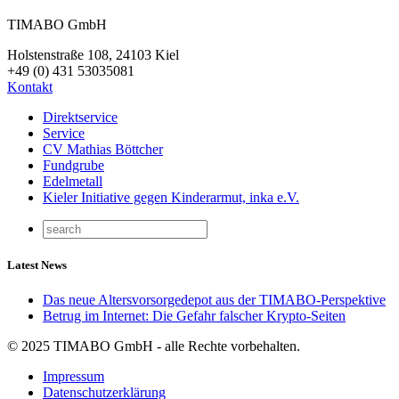
TIMABO GmbH
Holstenstraße 108, 24103 Kiel
+49 (0) 431 53035081
Kontakt
Direktservice
Service
CV Mathias Böttcher
Fundgrube
Edelmetall
Kieler Initiative gegen Kinderarmut, inka e.V.
Latest News
Das neue Altersvorsorgedepot aus der TIMABO-Perspektive
Betrug im Internet: Die Gefahr falscher Krypto-Seiten
© 2025 TIMABO GmbH - alle Rechte vorbehalten.
Impressum
Datenschutzerklärung