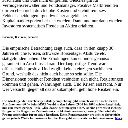
zuschauen und bitte nicht eingreifen. Gleiches gilt für
Vermögensverwalter und Fondsmanager. Positive Marktrenditen
dürfen eben nicht durch hohe Kosten und Gebühren bzw.
Fehlentscheidungen irgendwelcher angeblicher
Kapitalmarktexperten belastet werden. Dann und nur dann werden
Investoren systematisch Freude an Aktien erfahren.
Krisen, Krisen, Krisen.
Die empirische Betrachtung zeigt auch, dass in den knapp 30
Jahren etliche Krisen, schwarze Börsentage, Abstürze etc.
stattgefunden haben. Die Erholungen kamen indes genauso
garantiert im Anschluss daran. Der langfristige Trend war
offensichtlich positiv. Und es gibt keinen einzigen sachlichen
Grund, weshalb das nicht auch heute so sein sollte. Die
Dimensionen positiver Renditen verändern sich nicht. Regierungen
kommen und gehen. Währungen auch. Und Krisen erst recht. Nur
wer versucht, gegen all das anzukämpfen, geht hohe Risiken ein.
Die Glaskugel der kurzfristigen Anlageempfehlung gibt es nach wie vor nicht. Selbst
Abstürze von -60 % beim MSCI World in den Jahren 2000 bis 2003 spielen langfristig
nur eine recht geringe Rolle. „Die Sonne geht morgen auf.“, ist eine garantiert richtige
Prognose. Je länger der Zeithorizont von Aktieninvestments, desto größer wird die
Prognosesicherheit für positive Renditen. Einen Fondsmanager braucht es dafür nicht –
gerne jedoch Wirtschaftswissenschaftler. Hier geht es zu weiteren Informationen:
Klick
.