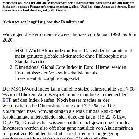
Menschen an, die Lust auf die Wissenschaft der Finanzmärkte haben und die auf längere
Sicht eine positive Finanzerfahrung machen wollen. Und das ohne Angst und Stress. Dass
dieser Ansatz funktioniert, zeigt die Grafik.
Aktien weisen langfristig positive Renditen auf!
Wir zeigen die Performance zweier Indizes von Januar 1990 bis Juni
2020:
MSCI World Aktienindex in Euro: Das ist der bekannte und
meist genutzte globale Aktienmarkt ohne Philosophie aus
Standardwerten.
Dimensional Global Core Index in Euro: Hierbei werden
Erkenntnisse der Volkswirtschaftslehre als
Investmentphilosophie eingesetzt.
Der MSCI-World Index kann auf eine stolze Jahresrendite von 7,08
% zurückblicken. Zum Beispiel könnte man hierzu einen echten
ETF
auf den Index kaufen.
Noch
besser machte es der
wissenschaftliche Dimensional-Index mit 7,79 % p.a. Die
Volatilitäten bzw. Schwankungen als Maß für das Risiko der
Kapitalanlage unterschieden sich dagegen kaum (15,22 % bzw.
15,27 %). Das alles hat wissenschaftlich nachgewiesene Gründe.
Investoren werden also offenbar ganz natürlich von Aktienmärkten
mit positiven Renditen belohnt – sie dürfen nur lange genug