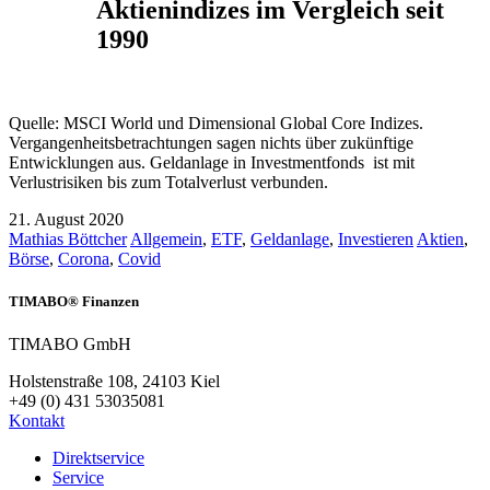
Aktienindizes im Vergleich seit
1990
Quelle: MSCI World und Dimensional Global Core Indizes.
Vergangenheitsbetrachtungen sagen nichts über zukünftige
Entwicklungen aus. Geldanlage in Investmentfonds ist mit
Verlustrisiken bis zum Totalverlust verbunden.
21. August 2020
Mathias Böttcher
Allgemein
,
ETF
,
Geldanlage
,
Investieren
Aktien
,
Börse
,
Corona
,
Covid
TIMABO® Finanzen
TIMABO GmbH
Holstenstraße 108, 24103 Kiel
+49 (0) 431 53035081
Kontakt
Direktservice
Service