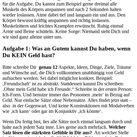
für die Aufgabe. Du kannst zum Beispiel gerne dreimal alle
Muskeln des Körpers anspannen und nach 2 Sekunden halten
wieder loslassen. Atme dabei tief und langsam ein und aus. Den
Körper bewusst kräftig anspannen und richtig loslassen.
Muskelzittern und leichtes Krampfen erwünscht. Ruhig einmal
Arme und Beine schütteln. Keine Sorge: Niemand sieht Dich und
wir sind ganz alleine unter uns.
Aufgabe 1: Was an Gutem kannst Du haben, wenn
Du KEIN Geld hast?
Bitte schreibe Dir
genau 12
Aspekte, Ideen, Dinge, Ziele, Träume
und Wünsche auf, die Dich vollkommen unabhängig von Geld
aufsuchen werden. Sei dabei möglichst konkret. Beispiel:
‚Freundschaft‘ ist zu abstrakt. Stattdessen kannst Du schreiben:
‚Ohne mein Geld habe ich Freunde.“ Schreibe in der ersten Person:
Ich-Form. Und benutze immer das Pronomen ‚mein‘ in Bezug auf
Geld. Nur einfache Sätze ohne Nebensätze. Alles findet jetzt statt –
also in der Gegenwart. Und keine Konstruktionen mit Modalverben
wie ‚ich kann‘ oder gar im Konjunktiv ‚ich könnte‘.
Wenn Du fertig bist, lies alle Sätze noch einmal langsam durch und
halte nach jedem Satz inne. Lies gerne auch mehrfach.
Welcher
Satz lösen die stärksten Gefühle in Dir aus?
An welcher Stelle