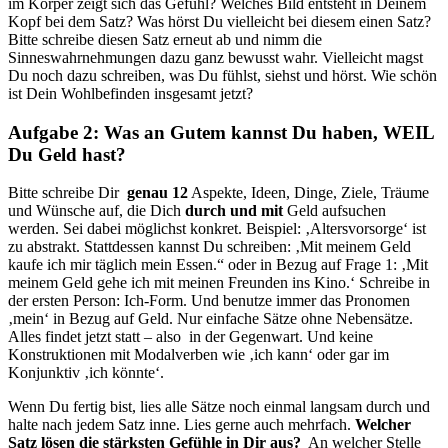
im Körper zeigt sich das Gefühl? Welches Bild entsteht in Deinem
Kopf bei dem Satz? Was hörst Du vielleicht bei diesem einen Satz?
Bitte schreibe diesen Satz erneut ab und nimm die
Sinneswahrnehmungen dazu ganz bewusst wahr. Vielleicht magst
Du noch dazu schreiben, was Du fühlst, siehst und hörst. Wie schön
ist Dein Wohlbefinden insgesamt jetzt?
Aufgabe 2: Was an Gutem kannst Du haben, WEIL
Du Geld hast?
Bitte schreibe Dir
genau 12
Aspekte, Ideen, Dinge, Ziele, Träume
und Wünsche auf, die Dich
durch und mit
Geld aufsuchen
werden. Sei dabei möglichst konkret. Beispiel: ‚Altersvorsorge‘ ist
zu abstrakt. Stattdessen kannst Du schreiben: ‚Mit meinem Geld
kaufe ich mir täglich mein Essen.“ oder in Bezug auf Frage 1: ‚Mit
meinem Geld gehe ich mit meinen Freunden ins Kino.‘ Schreibe in
der ersten Person: Ich-Form. Und benutze immer das Pronomen
‚mein‘ in Bezug auf Geld. Nur einfache Sätze ohne Nebensätze.
Alles findet jetzt statt – also in der Gegenwart. Und keine
Konstruktionen mit Modalverben wie ‚ich kann‘ oder gar im
Konjunktiv ‚ich könnte‘.
Wenn Du fertig bist, lies alle Sätze noch einmal langsam durch und
halte nach jedem Satz inne. Lies gerne auch mehrfach.
Welcher
Satz lösen die stärksten Gefühle in Dir aus?
An welcher Stelle