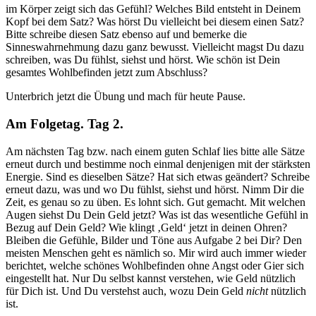
im Körper zeigt sich das Gefühl? Welches Bild entsteht in Deinem
Kopf bei dem Satz? Was hörst Du vielleicht bei diesem einen Satz?
Bitte schreibe diesen Satz ebenso auf und bemerke die
Sinneswahrnehmung dazu ganz bewusst. Vielleicht magst Du dazu
schreiben, was Du fühlst, siehst und hörst. Wie schön ist Dein
gesamtes Wohlbefinden jetzt zum Abschluss?
Unterbrich jetzt die Übung und mach für heute Pause.
Am Folgetag. Tag 2.
Am nächsten Tag bzw. nach einem guten Schlaf lies bitte alle Sätze
erneut durch und bestimme noch einmal denjenigen mit der stärksten
Energie. Sind es dieselben Sätze? Hat sich etwas geändert? Schreibe
erneut dazu, was und wo Du fühlst, siehst und hörst. Nimm Dir die
Zeit, es genau so zu üben. Es lohnt sich. Gut gemacht. Mit welchen
Augen siehst Du Dein Geld jetzt? Was ist das wesentliche Gefühl in
Bezug auf Dein Geld? Wie klingt ‚Geld‘ jetzt in deinen Ohren?
Bleiben die Gefühle, Bilder und Töne aus Aufgabe 2 bei Dir? Den
meisten Menschen geht es nämlich so. Mir wird auch immer wieder
berichtet, welche schönes Wohlbefinden ohne Angst oder Gier sich
eingestellt hat. Nur Du selbst kannst verstehen, wie Geld nützlich
für Dich ist. Und Du verstehst auch, wozu Dein Geld
nicht
nützlich
ist.