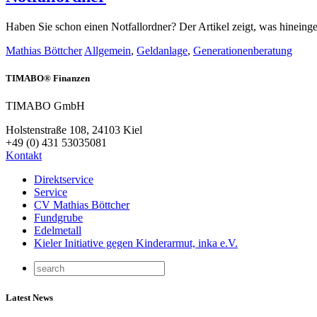
Haben Sie schon einen Notfallordner? Der Artikel zeigt, was hineingeh
Mathias Böttcher
Allgemein
,
Geldanlage
,
Generationenberatung
TIMABO® Finanzen
TIMABO GmbH
Holstenstraße 108, 24103 Kiel
+49 (0) 431 53035081
Kontakt
Direktservice
Service
CV Mathias Böttcher
Fundgrube
Edelmetall
Kieler Initiative gegen Kinderarmut, inka e.V.
Latest News