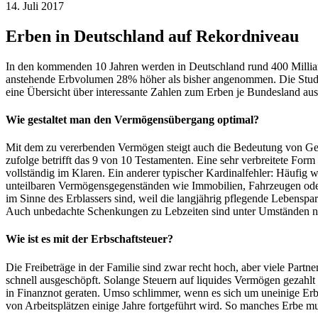
14. Juli 2017
Erben in Deutschland auf Rekordniveau
In den kommenden 10 Jahren werden in Deutschland rund 400 Milliarde
anstehende Erbvolumen 28% höher als bisher angenommen. Die Studie
eine Übersicht über interessante Zahlen zum Erben je Bundesland au
Wie gestaltet man den Vermögensübergang optimal?
Mit dem zu vererbenden Vermögen steigt auch die Bedeutung von Gest
zufolge betrifft das 9 von 10 Testamenten. Eine sehr verbreitete Form
vollständig im Klaren. Ein anderer typischer Kardinalfehler: Häufig
unteilbaren Vermögensgegenständen wie Immobilien, Fahrzeugen oder
im Sinne des Erblassers sind, weil die langjährig pflegende Lebenspa
Auch unbedachte Schenkungen zu Lebzeiten sind unter Umständen ni
Wie ist es mit der Erbschaftsteuer?
Die Freibeträge in der Familie sind zwar recht hoch, aber viele Partne
schnell ausgeschöpft. Solange Steuern auf liquides Vermögen gezahlt
in Finanznot geraten. Umso schlimmer, wenn es sich um uneinige Er
von Arbeitsplätzen einige Jahre fortgeführt wird. So manches Erbe 