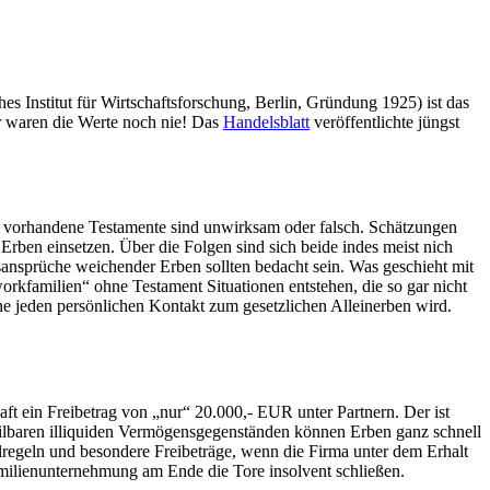
 Institut für Wirtschaftsforschung, Berlin, Gründung 1925) ist das
r waren die Werte noch nie! Das
Handelsblatt
veröffentlichte jüngst
r vorhandene Testamente sind unwirksam oder falsch. Schätzungen
 Erben einsetzen. Über die Folgen sind sich beide indes meist nich
sansprüche weichender Erben sollten bedacht sein. Was geschieht mit
familien“ ohne Testament Situationen entstehen, die so gar nicht
hne jeden persönlichen Kontakt zum gesetzlichen Alleinerben wird.
haft ein Freibetrag von „nur“ 20.000,- EUR unter Partnern. Der ist
teilbaren illiquiden Vermögensgegenständen können Erben ganz schnell
regeln und besondere Freibeträge, wenn die Firma unter dem Erhalt
amilienunternehmung am Ende die Tore insolvent schließen.