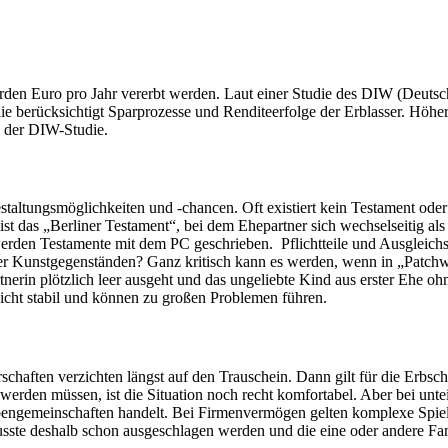
n Euro pro Jahr vererbt werden. Laut einer Studie des DIW (Deutsches
 berücksichtigt Sparprozesse und Renditeerfolge der Erblasser. Höhe
s der DIW-Studie.
altungsmöglichkeiten und -chancen. Oft existiert kein Testament ode
 ist das „Berliner Testament“, bei dem Ehepartner sich wechselseitig als
 werden Testamente mit dem PC geschrieben. Pflichtteile und Ausgleich
 Kunstgegenständen? Ganz kritisch kann es werden, wenn in „Patchwork
rtnerin plötzlich leer ausgeht und das ungeliebte Kind aus erster Ehe o
cht stabil und können zu großen Problemen führen.
rschaften verzichten längst auf den Trauschein. Dann gilt für die Erbsc
 werden müssen, ist die Situation noch recht komfortabel. Aber bei un
bengemeinschaften handelt. Bei Firmenvermögen gelten komplexe Spiel
musste deshalb schon ausgeschlagen werden und die eine oder andere F