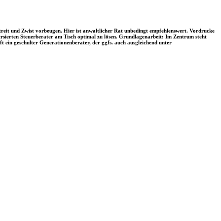
treit und Zwist vorbeugen. Hier ist anwaltlicher Rat unbedingt empfehlenswert. Vordrucke
versierten Steuerberater am Tisch optimal zu lösen. Grundlagenarbeit: Im Zentrum steht
t ein geschulter Generationenberater, der ggfs. auch ausgleichend unter