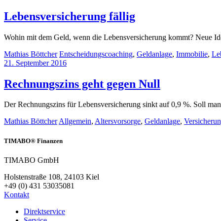
Lebensversicherung fällig
Wohin mit dem Geld, wenn die Lebensversicherung kommt? Neue Id
Mathias Böttcher
Entscheidungscoaching
,
Geldanlage
,
Immobilie
,
Le
21. September 2016
Rechnungszins geht gegen Null
Der Rechnungszins für Lebensversicherung sinkt auf 0,9 %. Soll man 
Mathias Böttcher
Allgemein
,
Altersvorsorge
,
Geldanlage
,
Versicheru
TIMABO® Finanzen
TIMABO GmbH
Holstenstraße 108, 24103 Kiel
+49 (0) 431 53035081
Kontakt
Direktservice
Service