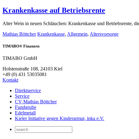
Krankenkasse auf Betriebsrente
Alter Wein in neuen Schläuchen: Krankenkasse und Betriebsrente, di
Mathias Böttcher
Krankenkasse
,
Allgemein
,
Altersvorsorge
TIMABO® Finanzen
TIMABO GmbH
Holstenstraße 108, 24103 Kiel
+49 (0) 431 53035081
Kontakt
Direktservice
Service
CV Mathias Böttcher
Fundgrube
Edelmetall
Kieler Initiative gegen Kinderarmut, inka e.V.