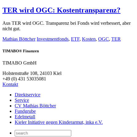
TER wird OGC: Kostentransparenz?
Aus TER wird OGC. Transparenz bei Fonds wird verbessert, aber
nicht gut.
Mathias Böttcher
Investmentfonds
,
ETF
,
Kosten
,
OGC
,
TER
TIMABO® Finanzen
TIMABO GmbH
Holstenstraße 108, 24103 Kiel
+49 (0) 431 53035081
Kontakt
Direktservice
Service
CV Mathias Böttcher
Fundgrube
Edelmetall
Kieler Initiative gegen Kinderarmut, inka e.V.