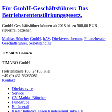
Für GmbH-Geschäftsführer: Das
Betriebsrentenstärkungsgesetz.
GmbH-Geschäftsführer können ab 2018 bis zu 508,00 EUR
steuerfrei beziehen.
Mathias Böttcher
GmbH
,
bAV
,
Direktversicherung
,
Finanzberater
,
Geschäftsführer
,
Selbstständige
TIMABO® Finanzen
TIMABO GmbH
Holstenstraße 108, 24103 Kiel
+49 (0) 431 53035081
Kontakt
Direktservice
Service
CV Mathias Böttcher
Fundgrube
Edelmetall
Kieler Initiative gegen Kinderarmut, inka e.V.