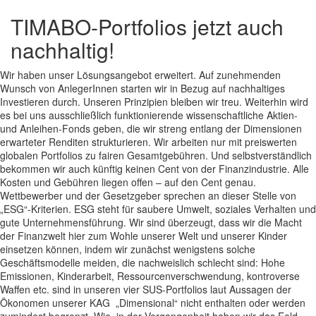
TIMABO-Portfolios jetzt auch
nachhaltig!
Wir haben unser Lösungsangebot erweitert. Auf zunehmenden
Wunsch von AnlegerInnen starten wir in Bezug auf nachhaltiges
Investieren durch. Unseren Prinzipien bleiben wir treu. Weiterhin wird
es bei uns ausschließlich funktionierende wissenschaftliche Aktien-
und Anleihen-Fonds geben, die wir streng entlang der Dimensionen
erwarteter Renditen strukturieren. Wir arbeiten nur mit preiswerten
globalen Portfolios zu fairen Gesamtgebühren. Und selbstverständlich
bekommen wir auch künftig keinen Cent von der Finanzindustrie. Alle
Kosten und Gebühren liegen offen – auf den Cent genau.
Wettbewerber und der Gesetzgeber sprechen an dieser Stelle von
„ESG“-Kriterien. ESG steht für saubere Umwelt, soziales Verhalten und
gute Unternehmensführung. Wir sind überzeugt, dass wir die Macht
der Finanzwelt hier zum Wohle unserer Welt und unserer Kinder
einsetzen können, indem wir zunächst wenigstens solche
Geschäftsmodelle meiden, die nachweislich schlecht sind: Hohe
Emissionen, Kinderarbeit, Ressourcenverschwendung, kontroverse
Waffen etc. sind in unseren vier SUS-Portfolios laut Aussagen der
Ökonomen unserer KAG „Dimensional“ nicht enthalten oder werden
zumindest begrenzt. Wie in der Vergangenheit haben wir das Feld