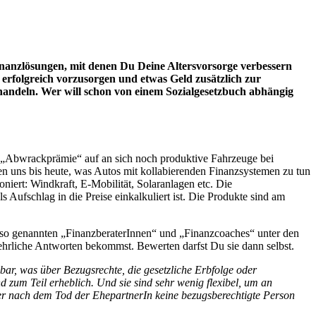
inanzlösungen, mit denen Du Deine Altersvorsorge verbessern
 erfolgreich vorzusorgen und etwas Geld zusätzlich zur
 handeln. Wer will schon von einem Sozialgesetzbuch abhängig
n „Abwrackprämie“ auf an sich noch produktive Fahrzeuge bei
en uns bis heute, was Autos mit kollabierenden Finanzsystemen zu tun
ioniert: Windkraft, E-Mobilität, Solaranlagen etc. Die
Aufschlag in die Preise einkalkuliert ist. Die Produkte sind am
en so genannten „FinanzberaterInnen“ und „Finanzcoaches“ unter den
ehrliche Antworten bekommst. Bewerten darfst Du sie dann selbst.
bar, was über Bezugsrechte, die gesetzliche Erbfolge oder
d zum Teil erheblich. Und sie sind sehr wenig flexibel, um an
er nach dem Tod der EhepartnerIn keine bezugsberechtigte Person