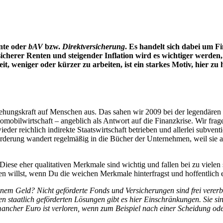
nte oder
bAV
bzw.
Direktversicherung
. Es handelt sich dabei um F
icherer Renten und steigender Inflation wird es wichtiger werden,
, weniger oder kürzer zu arbeiten, ist ein starkes Motiv, hier zu
iehungskraft auf Menschen aus. Das sahen wir 2009 bei der legendäre
mobilwirtschaft – angeblich als Antwort auf die Finanzkrise. Wir frag
eder reichlich indirekte Staatswirtschaft betrieben und allerlei subvent
erung wandert regelmäßig in die Bücher der Unternehmen, weil sie als 
Diese eher qualitativen Merkmale sind wichtig und fallen bei zu viel
n willst, wenn Du die weichen Merkmale hinterfragst und hoffentlich 
inem Geld? Nicht geförderte Fonds und Versicherungen sind frei vererb
en staatlich geförderten Lösungen gibt es hier Einschränkungen. Sie sin
ncher Euro ist verloren, wenn zum Beispiel nach einer Scheidung od