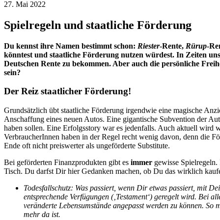
27. Mai 2022
Spielregeln und staatliche Förderung
Du kennst ihre Namen bestimmt schon:
Riester
-Rente,
Rürup
-Re
könntest und staatliche Förderung nutzen würdest. In Zeiten uns
Deutschen Rente zu bekommen. Aber auch die persönliche Freiheit
sein?
Der Reiz staatlicher Förderung!
Grundsätzlich übt staatliche Förderung irgendwie eine magische Anz
Anschaffung eines neuen Autos. Eine gigantische Subvention der Auto
haben sollen. Eine Erfolgsstory war es jedenfalls. Auch aktuell wird wi
VerbraucherInnen haben in der Regel recht wenig davon, denn die Förd
Ende oft nicht preiswerter als ungeförderte Substitute.
Bei geförderten Finanzprodukten gibt es
immer
gewisse Spielregeln. 
Tisch. Du darfst Dir hier Gedanken machen, ob Du das wirklich kaufe
Todesfallschutz: Was passiert, wenn Dir etwas passiert, mit De
entsprechende Verfügungen (‚Testament‘) geregelt wird. Bei all
veränderte Lebensumstände angepasst werden zu können. So ma
mehr da ist.