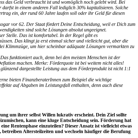
dass das Geld verbraucht ist und womöglich noch gelebt wird. Bei
arfst in einem anderen Fall lediglich 30% kapitalisieren. Solche
rtrag ein, der rund 60 Jahre laufen soll oder ihr Geld für diesen
gar vor 62. Der Staat fördert Deine Entscheidung, weil er Dich zum
twendigkeiten sind solche Lösungen absolut ungeeignet.
 Stelle. Das ist komfortabel. In der Regel gibt es
sen. Das klingt ja erst einmal sicher und vielleicht gut, aber die
erlei Klimmzüge, um hier scheinbar adäquate Lösungen vermarkten zu
. Das funktioniert auch, denn bei den meisten Menschen ist der
flation machen. Merke: Förderquote ist bei weitem nicht alles!
glänzend dargestellte Leistung aus dem Förderprodukt ist nicht 1:1
rne bieten FinanzberaterInnen zum Beispiel die wichtige
ffekte auf Abgaben im Leistungsfall enthalten, denn auch diese
ung um ihrer selbst Willen lukrativ erscheint. Dein Ziel sollte
eizumischen, kann eine kluge Entscheidung sein. Förderung hat
ine Rentenphase einzuteilen? Dieser Ansatz ist vielleicht etwas
betreiben Altersteilzeiten und wechseln häufiger die Berufung