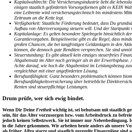
Kapitalwahlrecht: Die Versicherungsindustrie liebt die lebensl
einigen staatlich geförderten Vorsorgeformen gibt es KEIN Wah
eine Leibrente wird versicherungstechnisch bis mindestens Mitte
Zeitraum an die Kette legt.
Verfügbarkeit: Staatliche Förderung bedeutet, dass Du grund
Aufbau von Altersversorgung steuern will. Und der Startpunkt 
Kapitalanlage: Es gelten besondere Spielregeln hinsichtlich de
Garantievorgaben. Beispielsweise gibt es die Regel, dass minde
großen Chancen, die bei langfristigen Geldanlagen in den Akt
können, die dennoch gute Renditen versprechen. Sie sind unnö
Steuerstundung: Es gibt aktuell kein einziges steuerfreies Fin
Abgabensatz im Alter noch geringer als in der Erwerbsphase. 
Achte darauf, wie hoch die Abgabenlast im Leistungsbezug zusc
vergleichbar mit einer ungeförderten Lösung.
Berufsunfähigkeit: Ganz besonders problematisch können biome
Berufsunfähigkeitsversicherung über betriebliche Direktversic
Renten sind steuerpflichtige Leistungen.
Drum prüfe, wer sich ewig bindet.
Wenn Dir Deine
Freiheit
wichtig ist, sei behutsam mit staatlich g
sein, für das Alter vorzusorgen bzw. vom Arbeitsdruck zu befre
jedoch keinen Selbstzweck. Sie ist immer nur
Neben
bedingung. I
in die Jahre gekommen. Wir arbeiten heute anders als unsere Vor
als früher. Allzu starre und staatlich geregelte Finanzpläne sind 