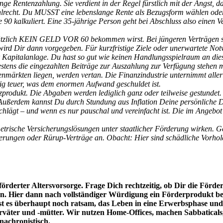
ange Rentenzahlung. Sie verdient in der Regel fürstlich mit der Angst, 
lrecht. Du MUSST eine lebenslange Rente als Bezugsform wählen oder d
 90 kalkuliert. Eine 35-jährige Person geht bei Abschluss also einen Ve
sätzlich KEIN GELD VOR 60 bekommen wirst. Bei jüngeren Verträgen so
wird Dir dann vorgegeben. Für kurzfristige Ziele oder unerwartete No
r Kapitalanlage. Du hast so gut wie keinen Handlungsspielraum an dieser
stens die eingezahlten Beiträge zur Auszahlung zur Verfügung stehen müs
ienmärkten liegen, werden vertan. Die Finanzindustrie unternimmt all
tig teuer, was dem enormen Aufwand geschuldet ist.
anzprodukt. Die Abgaben werden lediglich ganz oder teilweise gestundet
Außerdem kannst Du durch Stundung aus Inflation Deine persönliche De
hlägt – und wenn es nur pauschal und vereinfacht ist. Die im Angebot 
trische Versicherungslösungen unter staatlicher Förderung wirken. Ge
herungen oder Rürup-Verträge an. Obacht: Hier sind schädliche Vorhole
eförderter Altersvorsorge. Frage Dich rechtzeitig, ob Dir die Förder
ien. Hier dann nach vollständiger Würdigung ein Förderprodukt b
st es überhaupt noch ratsam, das Leben in eine Erwerbsphase und e
väter und -mütter. Wir nutzen Home-Offices, machen Sabbaticals, 
anachronistisch.